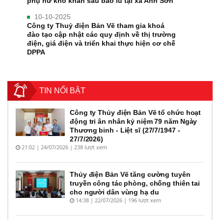
phụ nữ khó khăn sau bão lũ tại xã Anh Sơn
10-10-2025
Công ty Thuỷ điện Bản Vẽ tham gia khoá
đào tạo cập nhật các quy định về thị trường
điện, giá điện và triển khai thực hiện cơ chế
DPPA
TIN NỔI BẬT
Công ty Thủy điện Bản Vẽ tổ chức hoạt
động tri ân nhân kỷ niệm 79 năm Ngày
Thương binh - Liệt sĩ (27/7/1947 -
27/7/2026)
21:02 | 24/07/2026 | 238 lượt xem
Thủy điện Bản Vẽ tăng cường tuyên
truyền công tác phòng, chống thiên tai
cho người dân vùng hạ du
14:38 | 22/07/2026 | 196 lượt xem