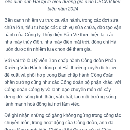
Gia đình anh Hải tại lễ biểu dương gia đình CBCNV tiêu
biểu năm 2024
Bên cạnh nhiệm vụ trực ca vận hành, trong các đợt sửa
chữa lớn, tiểu tu hoặc các dịch vụ sửa chữa, đào tạo vận
hành của Công ty Thủy điện Bản Vẽ thực hiện tại các
nhà máy thủy điện, nhà máy điện mặt trời, đồng chí Hải
luôn được tín nhiệm lựa chọn để tham gia.
Với vai trò là Uỷ viên Ban chấp hành Công đoàn Phân
Xưởng Vận Hành, đồng chí Hải thường xuyên tích cực
đề xuất và phối hợp trong Ban chấp hành Công đoàn
phân xưởng cũng như các Công đoàn bộ phận khác, với
Công đoàn Công ty và lãnh đạo chuyên môn để xây
dựng đời sống tinh thần, vật chất, tạo môi trường sống
lành mạnh hoà đồng tại nơi làm việc.
Để ghi nhận những cố gắng không ngừng trong công tác
chuyên môn, trong hoạt động của Công đoàn, anh đã
được tặng danh hiệu Chiến sĩ thi đua cơ sở và Giấy