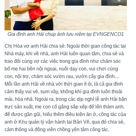
Gia đình anh Hải chụp ảnh lưu niệm tại EVNGENCO1
Chị Hòa vợ anh Hải chia sẻ: Ngoài thời gian công tác tại
Nhà máy, khi về nhà, anh Hải luôn quan tâm, chia sẻ và
trao đổi cùng vợ các việc trong gia đình như chăm sóc
bố mẹ hai bên nội ngoại, nuôi dạy con, vui chơi cùng
con, nội trợ, chăm sóc vườn rau, vườn cây gia đình…
Mỗi lần anh Hải về nhà với thời gian ít ỏi, là cả gia đình
cảm thấy vui vẻ, sum vầy, không khí gia đình luôn thoải
mái, hòa nhã. Ngoài ra, trong các dịp nghỉ lễ anh Hải bận
trực sản xuất, mẹ con cố gắng sắp xếp để lên thăm anh,
để được gần gũi, hiểu thêm điều kiện ăn ở, công tác của
anh ở Khu quản lý vận hành tại Bản Vẽ, qua đó chia sẻ,
cảm thông và động viên chồng yên tâm công tác.